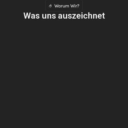
🤌 Warum Wir?
Was uns auszeichnet
Workflow
Lorem ipsum dolor sit amet, consectetur
adipiscing elit. Ut elit tellus, luctus nec
ullamcorper mattis, pulvinar dapibus leo.Lorem
ipsum dolor sit amet, consectetur adipiscing elit.
Ut elit tellus, luctus nec ullamcorper mattis,
pulvinar dapibus leo.